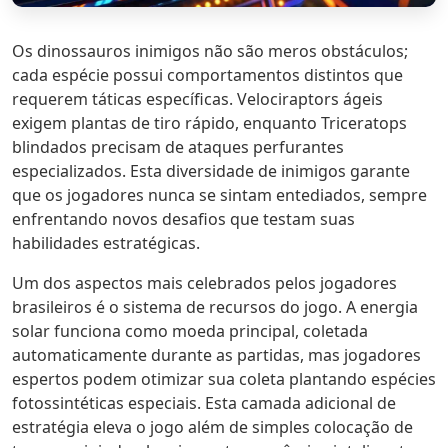
Os dinossauros inimigos não são meros obstáculos;
cada espécie possui comportamentos distintos que
requerem táticas específicas. Velociraptors ágeis
exigem plantas de tiro rápido, enquanto Triceratops
blindados precisam de ataques perfurantes
especializados. Esta diversidade de inimigos garante
que os jogadores nunca se sintam entediados, sempre
enfrentando novos desafios que testam suas
habilidades estratégicas.
Um dos aspectos mais celebrados pelos jogadores
brasileiros é o sistema de recursos do jogo. A energia
solar funciona como moeda principal, coletada
automaticamente durante as partidas, mas jogadores
espertos podem otimizar sua coleta plantando espécies
fotossintéticas especiais. Esta camada adicional de
estratégia eleva o jogo além de simples colocação de