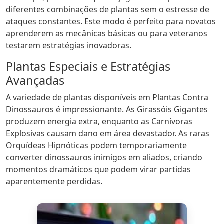
diferentes combinações de plantas sem o estresse de
ataques constantes. Este modo é perfeito para novatos
aprenderem as mecânicas básicas ou para veteranos
testarem estratégias inovadoras.
Plantas Especiais e Estratégias
Avançadas
A variedade de plantas disponíveis em Plantas Contra
Dinossauros é impressionante. As Girassóis Gigantes
produzem energia extra, enquanto as Carnívoras
Explosivas causam dano em área devastador. As raras
Orquídeas Hipnóticas podem temporariamente
converter dinossauros inimigos em aliados, criando
momentos dramáticos que podem virar partidas
aparentemente perdidas.