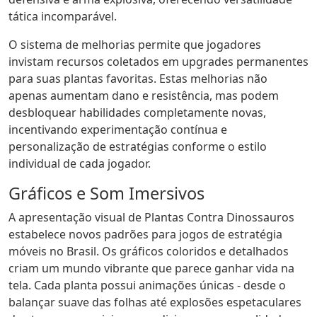
tática incomparável.
O sistema de melhorias permite que jogadores
invistam recursos coletados em upgrades permanentes
para suas plantas favoritas. Estas melhorias não
apenas aumentam dano e resistência, mas podem
desbloquear habilidades completamente novas,
incentivando experimentação contínua e
personalização de estratégias conforme o estilo
individual de cada jogador.
Gráficos e Som Imersivos
A apresentação visual de Plantas Contra Dinossauros
estabelece novos padrões para jogos de estratégia
móveis no Brasil. Os gráficos coloridos e detalhados
criam um mundo vibrante que parece ganhar vida na
tela. Cada planta possui animações únicas - desde o
balançar suave das folhas até explosões espetaculares