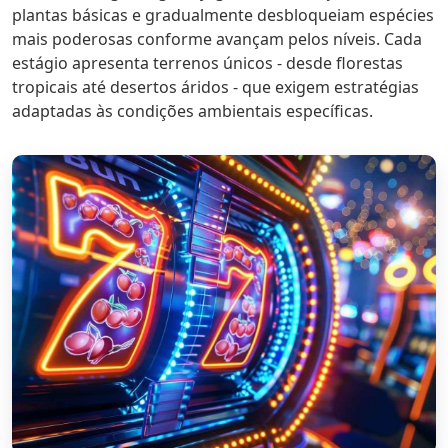
plantas básicas e gradualmente desbloqueiam espécies
mais poderosas conforme avançam pelos níveis. Cada
estágio apresenta terrenos únicos - desde florestas
tropicais até desertos áridos - que exigem estratégias
adaptadas às condições ambientais específicas.