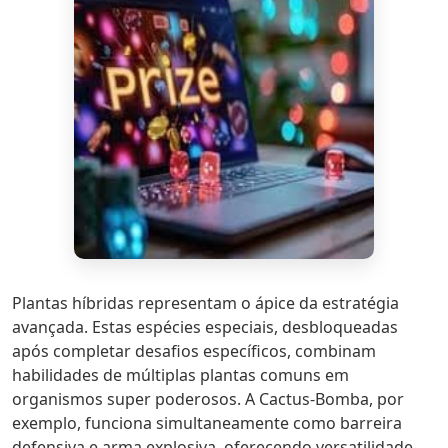
Plantas híbridas representam o ápice da estratégia
avançada. Estas espécies especiais, desbloqueadas
após completar desafios específicos, combinam
habilidades de múltiplas plantas comuns em
organismos super poderosos. A Cactus-Bomba, por
exemplo, funciona simultaneamente como barreira
defensiva e arma explosiva, oferecendo versatilidade