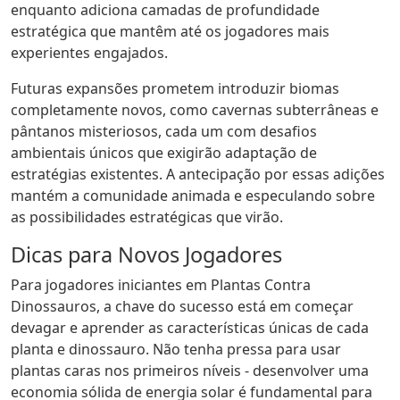
enquanto adiciona camadas de profundidade
estratégica que mantêm até os jogadores mais
experientes engajados.
Futuras expansões prometem introduzir biomas
completamente novos, como cavernas subterrâneas e
pântanos misteriosos, cada um com desafios
ambientais únicos que exigirão adaptação de
estratégias existentes. A antecipação por essas adições
mantém a comunidade animada e especulando sobre
as possibilidades estratégicas que virão.
Dicas para Novos Jogadores
Para jogadores iniciantes em Plantas Contra
Dinossauros, a chave do sucesso está em começar
devagar e aprender as características únicas de cada
planta e dinossauro. Não tenha pressa para usar
plantas caras nos primeiros níveis - desenvolver uma
economia sólida de energia solar é fundamental para