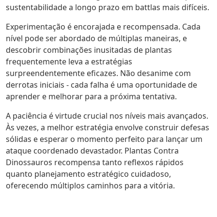
sustentabilidade a longo prazo em battlas mais difíceis.
Experimentação é encorajada e recompensada. Cada
nível pode ser abordado de múltiplas maneiras, e
descobrir combinações inusitadas de plantas
frequentemente leva a estratégias
surpreendentemente eficazes. Não desanime com
derrotas iniciais - cada falha é uma oportunidade de
aprender e melhorar para a próxima tentativa.
A paciência é virtude crucial nos níveis mais avançados.
Às vezes, a melhor estratégia envolve construir defesas
sólidas e esperar o momento perfeito para lançar um
ataque coordenado devastador. Plantas Contra
Dinossauros recompensa tanto reflexos rápidos
quanto planejamento estratégico cuidadoso,
oferecendo múltiplos caminhos para a vitória.