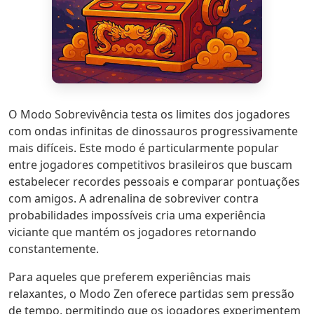
O Modo Sobrevivência testa os limites dos jogadores
com ondas infinitas de dinossauros progressivamente
mais difíceis. Este modo é particularmente popular
entre jogadores competitivos brasileiros que buscam
estabelecer recordes pessoais e comparar pontuações
com amigos. A adrenalina de sobreviver contra
probabilidades impossíveis cria uma experiência
viciante que mantém os jogadores retornando
constantemente.
Para aqueles que preferem experiências mais
relaxantes, o Modo Zen oferece partidas sem pressão
de tempo, permitindo que os jogadores experimentem